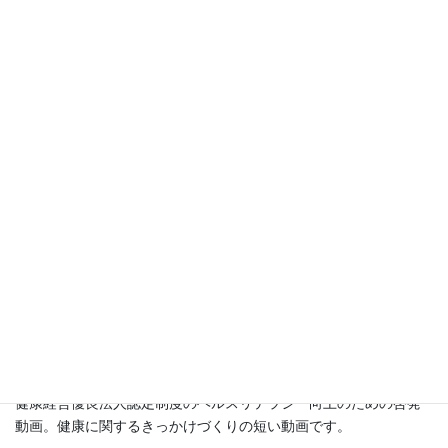
動画研修コンテンツ一覧
①KKD48
健康経営優良法人認定制度のヘルスリテラシー向上のための啓発
動画。健康に関するきっかけづくりの短い動画です。